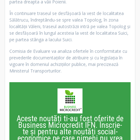
partea dreapta a văii Poienii.
În continuare traseul se desfășoară la vest de localitatea
Sălătrucu, îndreptându-se spre valea Topolog, în zona
localității Văleni, traseul autostrăzii intră pe valea Topolog și
se desfășoară în lungul acesteia la vest de localitatea Suici,
pe partea stânga a lacului Suici.
Comisia de Evaluare va analiza ofertele în conformitate cu
prevederile documentațiilor de atribuire și cu legislația în
vigoare în domeniul achizițiilor publice, mai precizează
Ministerul Transporturilor.
Aceste noutăți ti-au fost oferite de
Business Microcredit IFN. Înscrie-
te și pentru alte noutăți social-
economice pe care nimeni nu vrea