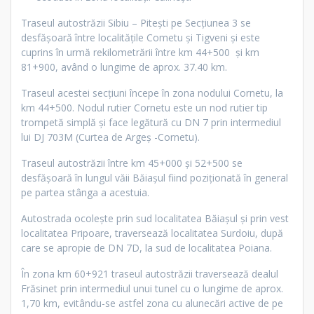
Traseul autostrăzii Sibiu – Pitești pe Secțiunea 3 se
desfășoară între localitățile Cometu și Tigveni și este
cuprins în urmă rekilometrării între km 44+500 și km
81+900, având o lungime de aprox. 37.40 km.
Traseul acestei secțiuni începe în zona nodului Cornetu, la
km 44+500. Nodul rutier Cornetu este un nod rutier tip
trompetă simplă și face legătură cu DN 7 prin intermediul
lui DJ 703M (Curtea de Argeș -Cornetu).
Traseul autostrăzii între km 45+000 și 52+500 se
desfășoară în lungul văii Băiașul fiind poziționată în general
pe partea stânga a acestuia.
Autostrada ocolește prin sud localitatea Băiașul și prin vest
localitatea Pripoare, traversează localitatea Surdoiu, după
care se apropie de DN 7D, la sud de localitatea Poiana.
În zona km 60+921 traseul autostrăzii traversează dealul
Frăsinet prin intermediul unui tunel cu o lungime de aprox.
1,70 km, evitându-se astfel zona cu alunecări active de pe