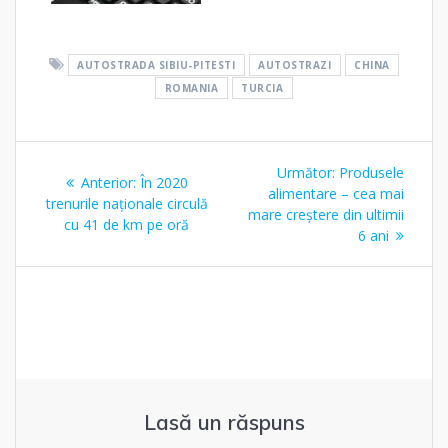
AUTOSTRADA SIBIU-PITESTI
AUTOSTRAZI
CHINA
ROMANIA
TURCIA
Navigare
Articolul
Următor:
Produsele
Articolul
Anterior:
În 2020
în
următor:
alimentare – cea mai
anterior:
trenurile naționale circulă
mare creștere din ultimii
cu 41 de km pe oră
articole
6 ani
Lasă un răspuns