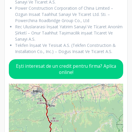
Sanayi Ve Ticaret A.S.
Power Construction Corporation of China Limited –
Ozgun Insaat Taahhut Sanayi Ve Ticaret Ltd. Sti. –
Powerchina Roadbridge Group Co., Ltd
Rec Uluslararasi İnşaat Yatirim Sanayi̇ Ve Ti̇caret Anoni̇m
Şi̇rketi̇ – Onur Taahhut Taşimacilik inşaat Ticaret Ve
Sanayi A.S.
Tekfen İnşaat Ve Tesisat A.S. (Tekfen Construction &
Installation Co., Inc.) – Dogus Insaat Ve Ticaret A.S.
Ești interesat de un credit pentru firma? Aplica
online!