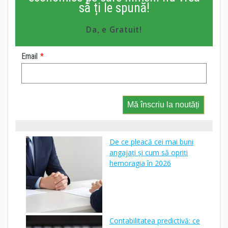
să ți le spună!
Da, e Gratuit!
Email
*
Mă înscriu la noutăți
De ce pleacă cei mai buni
angajați și cum să opriți
hemoragia în 2026
Contabilitatea predictivă: ce