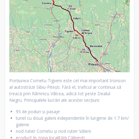
Porțiunea Cornetu-Tigveni este cel mai important tronson
al autostrăzii Sibiu-Pitești. Fără el, traficul ar continua să
treacă prin Râmnicu Vâlcea, adică tot peste Dealul
Negru. Principalele lucrări ale acestei secţiuni:
95 de poduri și pasaje
tunel cu două galerii independente în lungime de 1.7 km/
galerie
nod rutier Cornetu și nod rutier Văleni
ecoduct în zona localităţii Călineşti