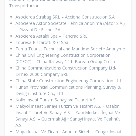
Transporturilor:
Asocierea Strabag SRL – Acciona Construccion S.A.
Asocierea Aktor Societate Tehnica Anonima (Aktor S.A.)
– Rizzani De Eccher SA
Asocierea Astaldi Spa – Tancrad SRL
Impresa Pizzarotti & C Spa
Terna Tourist Technical and Maritime Societe Anonyme
China Civil Engineering Construction Corporation
(CCECC) – China Railway 14th Bureau Group Co Ltd
China Communications Construction Company Ltd-
Dimex-2000 Company SRL
China State Construction Engineering Corporation Ltd
Hunan Provincial Communications Planning, Survey &
Design Institute Co., Ltd
Kolin Insaat Turizm Sanayi Ve Ticaret A.S.
Makyol Insaat Sanayi Turizm Ve Ticaret A.S. – Ozaltin
Insaat Ticaret Ve Sanayi A.S. – Yapi Merkezi İnşaat Ve
Sanayi A.S. – Gülermak Ağir Sanayi İnşaat Ve Taahhüt
A.S.
Mapa Insaat Ve Ticaret Anonim Sirketi – Cengiz Insaat