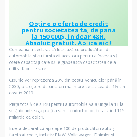
Obține o oferta de credit
pentru societatea ta, de pana
la 150 000$, in doar 48H.
Absolut gratuit.
Aplica aici!
Compania a declarat că lucrează cu producătorii de
automobile și cu furnizorii acestora pentru a încerca să
ofere capacități care să le grăbească capacitatea de a
utiliza fabricile sale.
Cipurile vor reprezenta 20% din costul vehiculelor până în
2030, o creștere de cinci ori mai mare decât cea de 4% din
cost în 2019.
Piața totală de siliciu pentru automobile va ajunge la 11 la
sută din întreaga piață a semiconductorilor, totalizând 115
miliarde de dolari.
Intel a declarat că aproape 100 de producători auto și
furnizori cheie, inclusiv BMW, Volkswagen, Daimler și