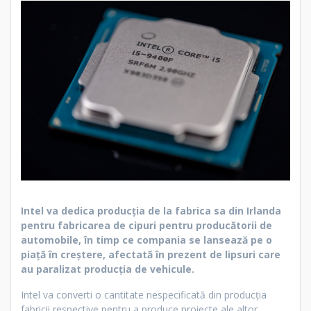
Intel va dedica producția de la fabrica sa din Irlanda
pentru fabricarea de cipuri pentru producătorii de
automobile, în timp ce compania se lansează pe o
piață în creștere, afectată în prezent de lipsuri care
au paralizat producția de vehicule.
Intel va converti o cantitate nespecificată din producția
fabricii respective pentru a produce proiecte ale altor