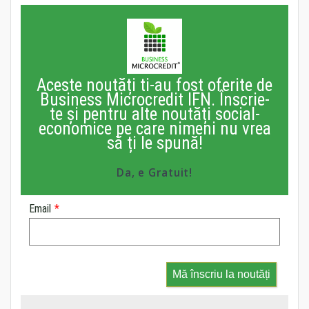
Aceste noutăți ti-au fost oferite de
Business Microcredit IFN. Înscrie-
te și pentru alte noutăți social-
economice pe care nimeni nu vrea
să ți le spună!
Da, e Gratuit!
Email
*
Mă înscriu la noutăți