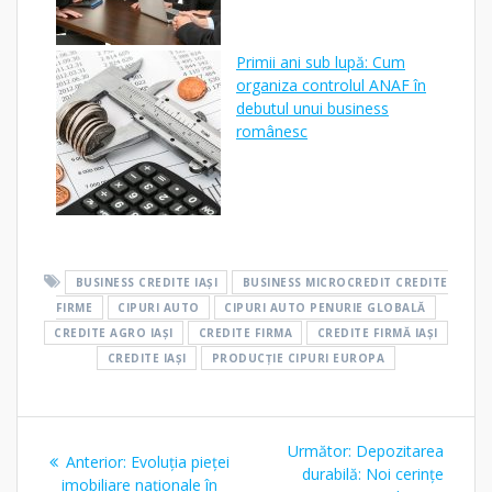
Primii ani sub lupă: Cum
organiza controlul ANAF în
debutul unui business
românesc
BUSINESS CREDITE IAȘI
BUSINESS MICROCREDIT CREDITE
FIRME
CIPURI AUTO
CIPURI AUTO PENURIE GLOBALĂ
CREDITE AGRO IAȘI
CREDITE FIRMA
CREDITE FIRMĂ IAȘI
CREDITE IAȘI
PRODUCȚIE CIPURI EUROPA
Navigare
Articolul
Următor:
Depozitarea
Articolul
Anterior:
Evoluția pieței
în
următor:
durabilă: Noi cerințe
anterior:
imobiliare naționale în