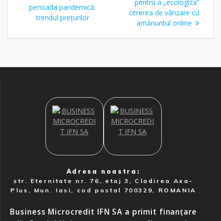
pentru a „ecologiza”
perioada pandemică:
articole
cererea de vânzare cu
trendul prețurilor
amănuntul online
Adresa noastra:
str. Eternitate nr. 76, etaj 3, Cladirea Axa-
Plus, Mun. Iasi, cod postal 700329, ROMANIA
Business Microcredit IFN SA a primit finanțare