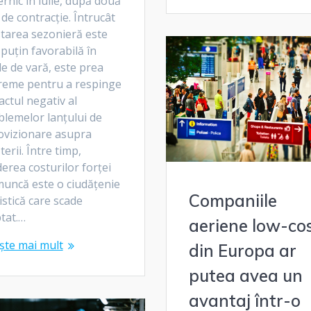
rnic în iulie, după două
 de contracție. Întrucât
starea sezonieră este
puțin favorabilă în
le de vară, este prea
reme pentru a respinge
ctul negativ al
blemelor lanțului de
ovizionare asupra
terii. Între timp,
erea costurilor forței
muncă este o ciudățenie
Companiile
istică care scade
tat.…
aeriene low-co
ște mai mult
din Europa ar
putea avea un
avantaj într-o