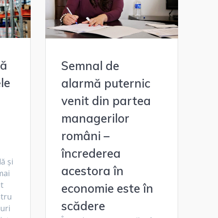
lă
Semnal de
ele
alarmă puternic
venit din partea
managerilor
români –
încrederea
ă și
acestora în
mai
t
economie este în
tru
scădere
uri