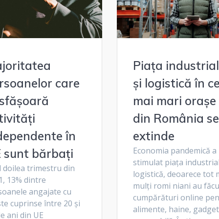
joritatea
Piața industria
rsoanelor care
și logistică în c
sfășoară
mai mari orașe
tivități
din România se
dependente în
extinde
Economia pandemică a
 sunt bărbați
stimulat piața industrial
l doilea trimestru din
logistică, deoarece tot 
1, 13% dintre
mulți romi niani au făcu
soanele angajate cu
cumpărături online pen
te cuprinse între 20 și
alimente, haine, gadget
e ani din UE