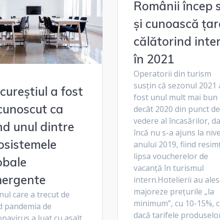
Românii încep 
și cunoască ța
călătorind inte
în 2021
Operatorii din turism
susţin că sezonul 2021 
cureștiul a fost
fost unul mult mai bun
cunoscut ca
decât 2020 din punct de
vedere al încasărilor, d
ind unul dintre
încă nu s-a ajuns la nive
osistemele
anului 2019, fiind resim
lipsa voucherelor de
obale
vacanţă în turismul
ergente
intern.Hotelierii au ales
majoreze preţurile „la
nul care a trecut de
minimum”, cu 10-15%, c
d pandemia de
dacă tarifele produselor
navirus a luat cu asalt