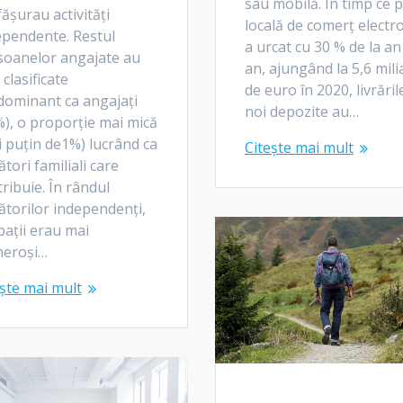
sau mobilă. În timp ce p
ășurau activități
locală de comerț electr
ependente. Restul
a urcat cu 30 % de la an
soanelor angajate au
an, ajungând la 5,6 mili
 clasificate
de euro în 2020, livrăril
dominant ca angajați
noi depozite au…
), o proporție mai mică
 puțin de1%) lucrând ca
Citește mai mult
ători familiali care
ribuie. În rândul
ătorilor independenți,
ații erau mai
eroși…
ște mai mult