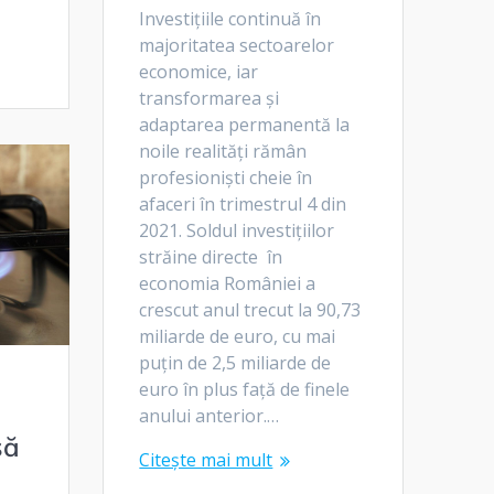
Investițiile continuă în
majoritatea sectoarelor
economice, iar
transformarea și
adaptarea permanentă la
noile realități rămân
profesioniști cheie în
afaceri în trimestrul 4 din
2021. Soldul investițiilor
străine directe în
economia României a
crescut anul trecut la 90,73
miliarde de euro, cu mai
puțin de 2,5 miliarde de
euro în plus față de finele
anului anterior.…
să
Citește mai mult