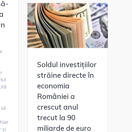
să-
ra
rn
a
Soldul investițiilor
ar
străine directe în
lul
economia
ţită
României a
crescut anul
 să
trecut la 90
hiar
miliarde de euro
 şi