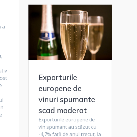
ă a
e,
ativ
Exporturile
fost
e
europene de
vinuri spumante
ul
în
scad moderat
e
Exporturile europene de
vin spumant au scăzut cu
-4,7% față de anul trecut, la