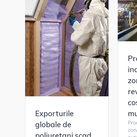
Pr
in
zo
re
co
mu
Exporturile
Prod
globale de
zona
poliuretani scad