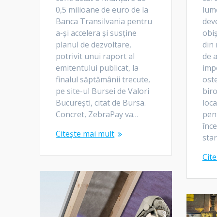
0,5 milioane de euro de la
lum
Banca Transilvania pentru
deve
a-și accelera și susține
obiș
planul de dezvoltare,
din 
potrivit unui raport al
de 
emitentului publicat, la
impo
finalul săptămânii trecute,
oste
pe site-ul Bursei de Valori
bir
București, citat de Bursa.
loca
Concret, ZebraPay va…
pen
înce
Citește mai mult
star
Cite