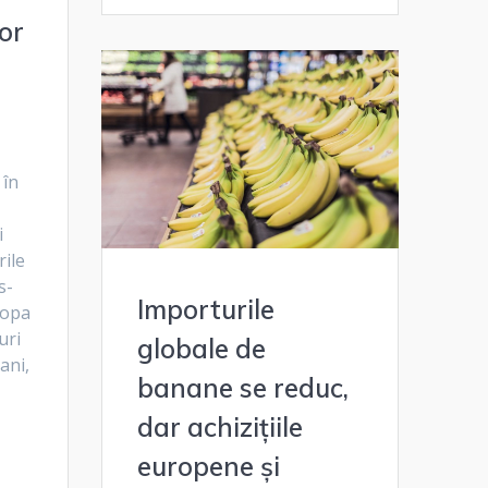
or
 în
i
rile
s-
Importurile
ropa
uri
globale de
ani,
banane se reduc,
dar achizițiile
europene și