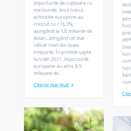
importurile de cuptoare cu
desf
microunde. Anul trecut,
ind
achizițiile europene au
per
crescut cu +16,3%,
fost
ajungând la 1,6 miliarde de
pre
dolari, atingând cel mai
(86%
ridicat nivel din toate
(mai
timpurile. În primele șapte
lucr
luni din 2021, importurile
cont
europene au atins 8,9
lucr
milioane de…
bărb
num
Citește mai mult
Cite