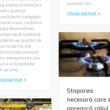
serviciilor din…
ea, munca la distanță a
nit o practică
Citește mai mult
nuită pentru angajații
marile orașe, confortul
acasă devenind mai
rtant decât facilitățile
ntative ale spațiilor de
ouri moderne. Dar
ția încă mai contează
tru antreprenorii care
arcă să își dezvolte
t-up-urile,…
ște mai mult
Stoparea
necesară care 
oprească raliul