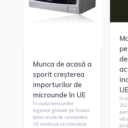
Ma
pe
de
Munca de acasă a
ac
sporit creșterea
in
importurilor de
UE
microunde în UE
În a
În ciuda tensiunilor
202
logistice globale pe fondul
per
lipsei acute de containere,
vârs
UE continuă să stimuleze
64 d