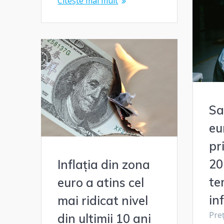
Citește mai mult
Sa
eu
pr
20
Inflația din zona
te
euro a atins cel
inf
mai ridicat nivel
Preț
din ultimii 10 ani