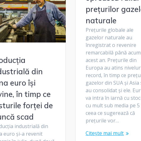
prețurilor gazel
naturale
Prețurile globale ale
gazelor naturale au
înregistrat o revenire
remarcabilă până acum
oducția
acest an. Prețurile din
Europa au atins nivelur
dustrială din
record, în timp ce prețu
na euro își
gazelor din SUA și Asia 
au consolidat și ele. Eu
vine, în timp ce
va intra în iarnă cu stoc
sturile forței de
cu mult sub media pe 5 
ceea ce sugerează că
ncă scad
prețurile vor…
ucția industrială din
Citește mai mult
 euro și-a revenit