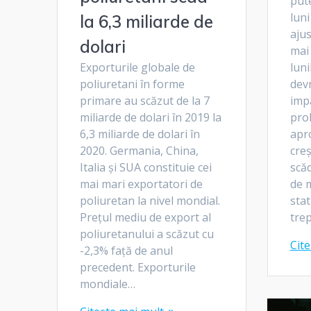
pute
luni
la 6,3 miliarde de
aju
dolari
mai 
luni
Exporturile globale de
dev
poliuretani în forme
impa
primare au scăzut de la 7
pro
miliarde de dolari în 2019 la
apr
6,3 miliarde de dolari în
creș
2020. Germania, China,
scăd
Italia și SUA constituie cei
de 
mai mari exportatori de
stat
poliuretan la nivel mondial.
trep
Prețul mediu de export al
poliuretanului a scăzut cu
Cite
-2,3% față de anul
precedent. Exporturile
mondiale…