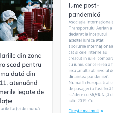
lume post-
pandemică
Asociația Internațional
Transportului Aerian a
declarat la începutul
acestei luni că atât
zborurile internațional
cât și cele interne au
lariile din zona
crescut în iulie, compar
ro scad pentru
cu iunie, dar cererea a 
încă „mult sub nivelul d
ima dată din
dinaintea pandemiei”.
11, atenuând
Numai în Europa, trafic
de pasageri a fost încă 
merile legate de
scădere cu 56,5% față d
lație
iulie 2019. Cu…
urile forței de muncă
Citește mai mult