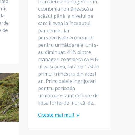
iața
Încrederea managerilor în
onic
economia românească a
 la
scăzut până la nivelul pe
arde
care îl avea la începutul
e de
pandemiei, iar
perspectivele economice
pentru următoarele luni s-
au diminuat: 41% dintre
manageri consideră că PIB-
ul va scădea, față de 17% în
primul trimestru din acest
an. Principalele îngrijorări
pentru perioada
următoare sunt definite de
lipsa forței de muncă, de…
Citește mai mult