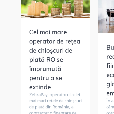
Cel mai mare
operator de rețea
Bu
de chioșcuri de
re
plată RO se
fi
împrumută
ec
pentru a se
gl
extinde
em
ZebraPay, operatorul celei
mai mari rețele de chioșcuri
În a
de plată din România, a
cân
contractat o finanțare de
coro