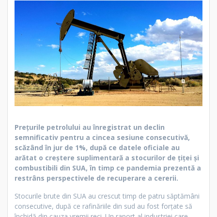
Prețurile petrolului au înregistrat un declin
semnificativ pentru a cincea sesiune consecutivă,
scăzând în jur de 1%, după ce datele oficiale au
arătat o creștere suplimentară a stocurilor de țiței și
combustibili din SUA, în timp ce pandemia prezentă a
restrâns perspectivele de recuperare a cererii.
Stocurile brute din SUA au crescut timp de patru săptămâni
consecutive, după ce rafinăriile din sud au fost forțate să
închidă din cauza vremii reci. Un raport al industriei care