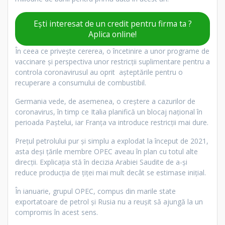
Ești interesat de un credit pentru firma ta ?
Aplica online!
În ceea ce privește cererea, o încetinire a unor programe de
vaccinare și perspectiva unor restricții suplimentare pentru a
controla coronavirusul au oprit așteptările pentru o
recuperare a consumului de combustibil.
Germania vede, de asemenea, o creștere a cazurilor de
coronavirus, în timp ce Italia planifică un blocaj național în
perioada Paștelui, iar Franța va introduce restricții mai dure.
Preţul petrolului pur și simplu a explodat la început de 2021,
asta deși țările membre OPEC aveau în plan cu totul alte
direcții. Explicația stă în decizia Arabiei Saudite de a-și
reduce producţia de țiței mai mult decât se estimase inițial.
În ianuarie, grupul OPEC, compus din marile state
exportatoare de petrol şi Rusia nu a reuşit să ajungă la un
compromis în acest sens.