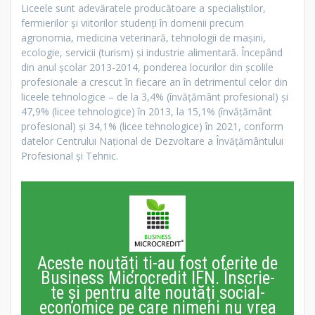
Liceele sunt adevăratele producătoare a specialiștilor,
fermierilor și viitorilor studenți în domenii precum
agronomia, medicina veterinară, tehnologii de mașini,
ecologie, servicii (turism) și industrie alimentară. Începând
din anul școlar 2013-2014, ponderea locurilor din școlile
profesionale a crescut în fiecare an în detrimentul celor din
liceele tehnologice – de la 3,4% (învățământ profesional) și
47,9% (licee tehnologice) în 2013, la 15,1% (învățământ
profesional) și 34,1% (licee tehnologice) în 2021, conform
datelor Centrului Național de Dezvoltare a Învățământului
Profesional și Tehnic.
Aceste noutăți ti-au fost oferite de
Business Microcredit IFN. Înscrie-
te și pentru alte noutăți social-
economice pe care nimeni nu vrea