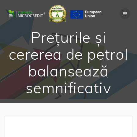
Skip
to
content
Prețurile și
cererea de petrol
balansează
semnificativ