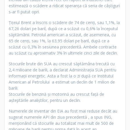
estimează o scădere a ridicat speranța că seria de câștiguri
s-ar fi putut opri.
Țițeiul Brent a înscris o scădere de 74 de cenți, sau 1,1%, la
67,26 dolari pe baril, după ce a scăzut cu 0,6% la începutul
săptămânii. Petrolul american a scăzut, de asemenea, cu
65 de cenți, sau 1%, la 63,95 dolari pe baril, după ce a
scăzut cu 0,3% în sesiunea precedentă. Ambele contracte
au scăzut cu aproximativ 3% în ultimele cinci zile de declin.
Stocurile brute din SUA au crescut săptămâna trecută cu
2,4 milioane de barili, a declarat Administrația SUA pentru
informații energetic. Asta a fost la o zi după ce Institutul
American al Petrolului a estimat un declin de 1 milion de
barili.
Stocurile de benzină și motorină au crescut față de
așteptările analiștilor, pentru un declin.
Numerele de inventar din EIA au fost mai reduse decât au
sugerat numerele API din ziua precedentă , a spus ING,
menționând că stocurile au totalizat mai mult de 500 de
milioane de barili pentru prima dată în acest an.