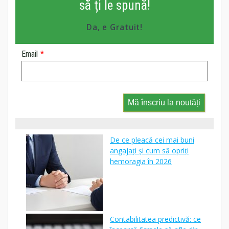
să ți le spună!
Da, e Gratuit!
Email
*
Mă înscriu la noutăți
De ce pleacă cei mai buni
angajați și cum să opriți
hemoragia în 2026
Contabilitatea predictivă: ce