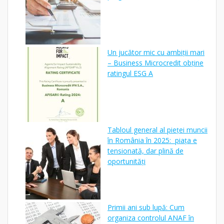
Un jucător mic cu ambiții mari
– Business Microcredit obține
ratingul ESG A
Tabloul general al pieței muncii
în România în 2025: piața e
tensionată, dar plină de
oportunități
Primii ani sub lupă: Cum
organiza controlul ANAF în