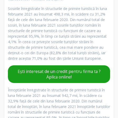
Sosirile înregistrate în structurile de primire turistică în luna
februarie 2021 au însumat 498,3 mii, în scădere cu 31,2%
faţă de cele din luna februarie 2020. Din numărul total de
sosiri, în luna februarie 2021 sosirile turiştilor români în
structurile de primire turistică cu funcţiuni de cazare au
reprezentat 95,9%, în timp ce turiştii străini au reprezentat
4,1%. În ceea ce priveşte sosirile turiştilor străini în
structurile de primire turistică, cea mai mare pondere au
deţinut-o cei din Europa (82,8% din total turişti străini), iar
dintre aceștia 71,0% au fost din ţările Uniunii Europene.
Ești interesat de un credit pentru firma ta ?
Aplica online!
Înnoptările înregistrate în structurile de primire turistică în
luna februarie 2021 au însumat 942,7 mii, în scădere cu
32,9% faţă de cele din luna februarie 2020. Din numărul
total de înnoptări, în luna februarie 2021 înnoptările turiştilor
români în structurile de primire turistică cu funcţiuni de
cazare au reprezentat 95,0%, în timp ce înnoptările turiştilor