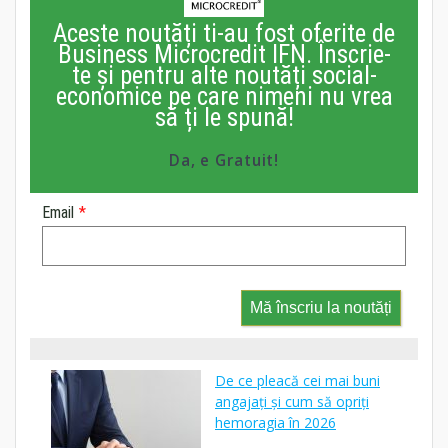
Aceste noutăți ti-au fost oferite de
Business Microcredit IFN. Înscrie-
te și pentru alte noutăți social-
economice pe care nimeni nu vrea
să ți le spună!
Da, e Gratuit!
Email
*
Mă înscriu la noutăți
De ce pleacă cei mai buni
angajați și cum să opriți
hemoragia în 2026