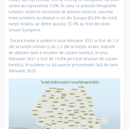
străini au reprezentat 5,0%. În ceea ce priveşte înnoptările
turiştilor străini în structurile de primire turistică, cea mai
mare pondere au deţinut-o cei din Europa (83,8% din total
turişti străini), iar dintre aceștia 72,3% au fost din ţările
Uniunii Europene.
Durata medie a şederii în luna februarie 2021 a fost de 1,9
zile la turiştii români şi de 2,3 zile la turiştii străini. Indicele
de utilizare netă a locurilor de cazare turistică, în luna
februarie 2021 a fost de 19,8% pe total structuri de cazare
turistică, în scădere cu 4,6 puncte procentuale faţă de luna
februarie 2020.