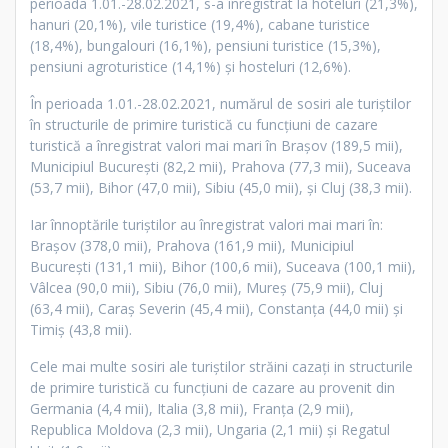
perioada 1.01.-28.02.2021, s-a înregistrat la hoteluri (21,3%),
hanuri (20,1%), vile turistice (19,4%), cabane turistice
(18,4%), bungalouri (16,1%), pensiuni turistice (15,3%),
pensiuni agroturistice (14,1%) şi hosteluri (12,6%).
În perioada 1.01.-28.02.2021, numărul de sosiri ale turiştilor
în structurile de primire turistică cu funcţiuni de cazare
turistică a înregistrat valori mai mari în Braşov (189,5 mii),
Municipiul Bucureşti (82,2 mii), Prahova (77,3 mii), Suceava
(53,7 mii), Bihor (47,0 mii), Sibiu (45,0 mii), şi Cluj (38,3 mii).
Iar înnoptările turiştilor au înregistrat valori mai mari în:
Braşov (378,0 mii), Prahova (161,9 mii), Municipiul
Bucureşti (131,1 mii), Bihor (100,6 mii), Suceava (100,1 mii),
Vâlcea (90,0 mii), Sibiu (76,0 mii), Mureș (75,9 mii), Cluj
(63,4 mii), Caraș Severin (45,4 mii), Constanța (44,0 mii) şi
Timiș (43,8 mii).
Cele mai multe sosiri ale turiştilor străini cazaţi in structurile
de primire turistică cu funcţiuni de cazare au provenit din
Germania (4,4 mii), Italia (3,8 mii), Franţa (2,9 mii),
Republica Moldova (2,3 mii), Ungaria (2,1 mii) şi Regatul