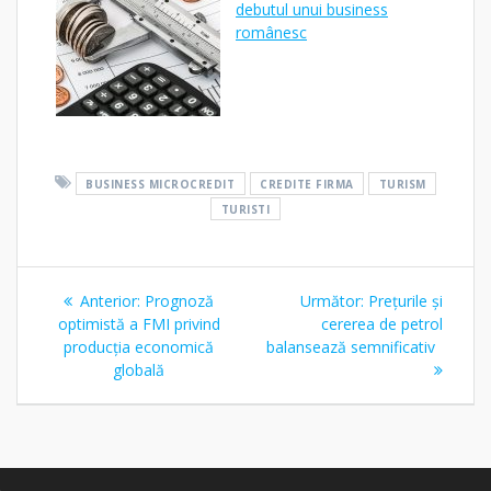
debutul unui business
românesc
BUSINESS MICROCREDIT
CREDITE FIRMA
TURISM
TURISTI
Navigare
Articolul
Articolul
Anterior:
Prognoză
Următor:
Prețurile și
în
anterior:
următor:
optimistă a FMI privind
cererea de petrol
producția economică
balansează semnificativ
articole
globală