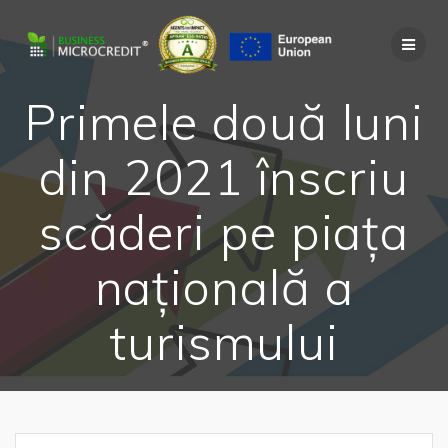
Skip
to
content
Primele două luni
din 2021 înscriu
scăderi pe piața
națională a
turismului