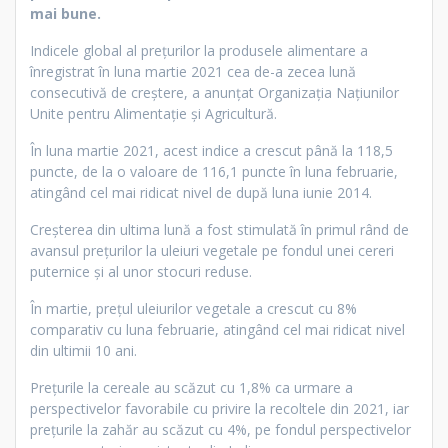
mai bune.
Indicele global al preţurilor la produsele alimentare a
înregistrat în luna martie 2021 cea de-a zecea lună
consecutivă de creştere, a anunţat Organizaţia Naţiunilor
Unite pentru Alimentaţie şi Agricultură.
În luna martie 2021, acest indice a crescut până la 118,5
puncte, de la o valoare de 116,1 puncte în luna februarie,
atingând cel mai ridicat nivel de după luna iunie 2014.
Creşterea din ultima lună a fost stimulată în primul rând de
avansul preţurilor la uleiuri vegetale pe fondul unei cereri
puternice şi al unor stocuri reduse.
În martie, preţul uleiurilor vegetale a crescut cu 8%
comparativ cu luna februarie, atingând cel mai ridicat nivel
din ultimii 10 ani.
Preţurile la cereale au scăzut cu 1,8% ca urmare a
perspectivelor favorabile cu privire la recoltele din 2021, iar
preţurile la zahăr au scăzut cu 4%, pe fondul perspectivelor