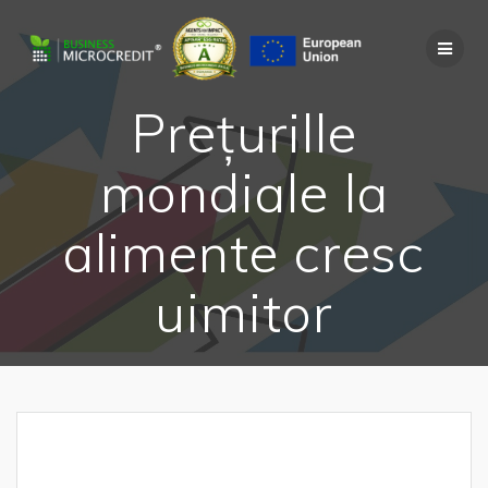
Skip
to
content
Prețurille
mondiale la
alimente cresc
uimitor