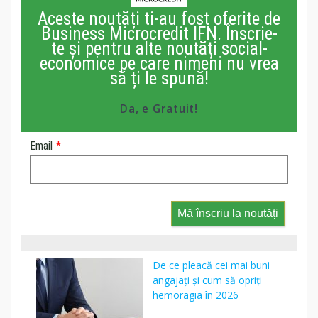
Aceste noutăți ti-au fost oferite de
Business Microcredit IFN. Înscrie-
te și pentru alte noutăți social-
economice pe care nimeni nu vrea
să ți le spună!
Da, e Gratuit!
Email
*
Mă înscriu la noutăți
De ce pleacă cei mai buni
angajați și cum să opriți
hemoragia în 2026