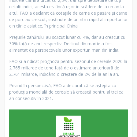
Indicele cărnii a urcat cu 2,3%, dar spre deosebire de toți
ceilalți indici, acesta era încă ușor în scădere de la un an la
altul. FAO a declarat că cotațiile de carne de pasăre și carne
de porc au crescut, susținute de un ritm rapid al importurilor
din țările asiatice, în principal China.
Prețurile zahărului au scăzut lunar cu 4%, dar au crescut cu
30% față de anul respectiv. Declinul din martie a fost
alimentat de perspectivele unor exporturi mari din India.
FAO și-a ridicat prognoza pentru sezonul de cereale 2020 la
2,765 miliarde de tone față de o estimare anterioară de
2,761 miliarde, indicând o creștere de 2% de la an la an.
Privind în perspectivă, FAO a declarat că se aștepta ca
producția mondială de cereale să crească pentru al treilea
an consecutiv în 2021.