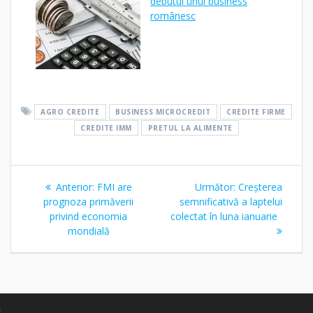
debutul unui business
românesc
AGRO CREDITE
BUSINESS MICROCREDIT
CREDITE FIRME
CREDITE IMM
PRETUL LA ALIMENTE
Navigare
Articolul
Articolul
Anterior:
FMI are
Următor:
Creșterea
în
anterior:
următor:
prognoza primăverii
semnificativă a laptelui
privind economia
colectat în luna ianuarie
articole
mondială