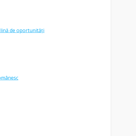
lină de oportunități
românesc