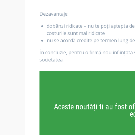
Dezavantaje:
dobânzi ridicate – nu te poți aștepta de
costurile sunt mai ridicate
nu se acordă credite pe termen lung de 
În concluzie, pentru o firmă nou înființată 
societatea.
Aceste noutăți ti-au fost of
e