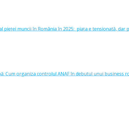
l pieței muncii în România în 2025: piața e tensionată, dar p
upă: Cum organiza controlul ANAF în debutul unui business 