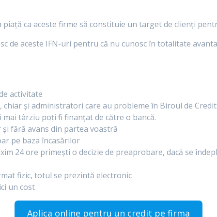
piață ca aceste firme să constituie un target de clienți pentr
sc de aceste IFN-uri pentru că nu cunosc în totalitate avanta
de activitate
 chiar și administratori care au probleme în Biroul de Credit
și mai târziu poți fi finanțat de către o bancă.
r și fără avans din partea voastră
oar pe baza încasărilor
maxim 24 ore primești o decizie de preaprobare, dacă se îndep
at fizic, totul se prezintă electronic
ici un cost
Aplica online pentru un credit pe firma