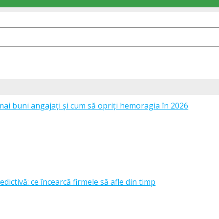
mai buni angajați și cum să opriți hemoragia în 2026
edictivă: ce încearcă firmele să afle din timp