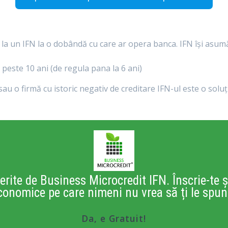
 la un IFN la o dobândă cu care ar opera banca. IFN își asumă 
peste 10 ani (de regula pana la 6 ani)
sau o firmă cu istoric negativ de creditare IFN-ul este o solu
erite de Business Microcredit IFN. Înscrie-te ș
conomice pe care nimeni nu vrea să ți le spun
Da, e Gratuit!