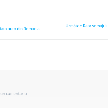
Articolul
Următor:
Rata somajului
iata auto din Romania
următor:
 un comentariu.