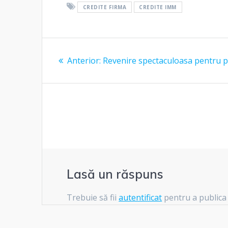
CREDITE FIRMA
CREDITE IMM
Navigare
Articolul
Anterior:
Revenire spectaculoasa pentru p
în
anterior:
articole
Lasă un răspuns
Trebuie să fii
autentificat
pentru a publica