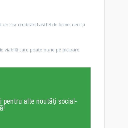
un risc creditând astfel de firme, deci și
ție viabilă care poate pune pe picioare
i pentru alte noutăți social-
ă!