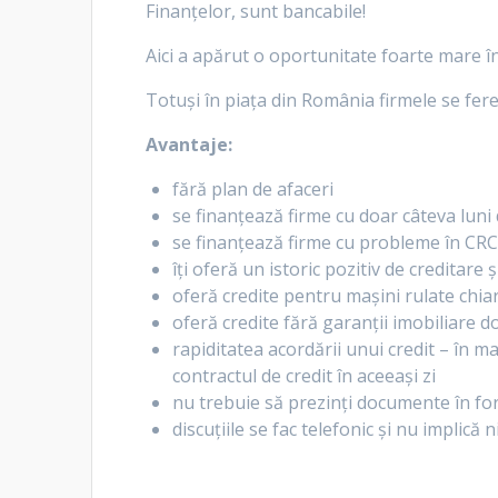
Finanțelor, sunt bancabile!
Aici a apărut o oportunitate foarte mare în 
Totuși în piața din România firmele se fere
Avantaje:
fără plan de afaceri
se finanțează firme cu doar câteva luni 
se finanțează firme cu probleme în CRC,
îți oferă un istoric pozitiv de creditare 
oferă credite pentru mașini rulate chia
oferă credite fără garanții imobiliare d
rapiditatea acordării unui credit – în 
contractul de credit în aceeași zi
nu trebuie să prezinți documente în form
discuțiile se fac telefonic și nu implică n