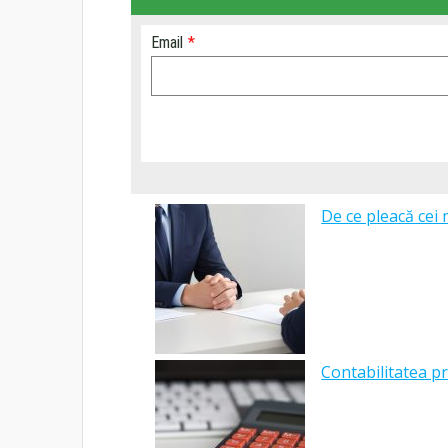
Email
*
De ce pleacă cei 
Contabilitatea pr