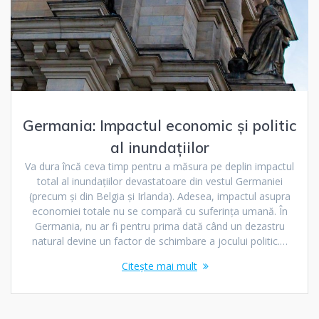
Germania: Impactul economic și politic
al inundațiilor
Va dura încă ceva timp pentru a măsura pe deplin impactul
total al inundațiilor devastatoare din vestul Germaniei
(precum și din Belgia și Irlanda). Adesea, impactul asupra
economiei totale nu se compară cu suferința umană. În
Germania, nu ar fi pentru prima dată când un dezastru
natural devine un factor de schimbare a jocului politic.…
Citește mai mult