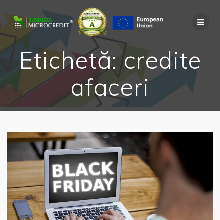
Skip
to
content
Etichetă:
credite
afaceri