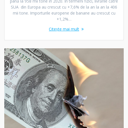
până la 958 mii tone în 2020. În termeni fizici, livrările către
SUA din Europa au crescut cu +7,6% de la an la an la 406
mii tone. Importurile europene de banane au crescut cu
+1,2%…
Citește mai mult