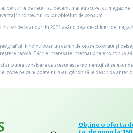
 parcurile de retail au devenit mai atractive, cu magazine ma
 avantaj în contextul noilor obiceiuri de consum.
 intrări de branduri în 2021 având deja deschideri de magazin
geografică, fiind nu doar un cămin de orașe colorate și peisa
creștere rapidă. Părțile interesate internaționale continuă să 
mici ar putea considera că acesta este momentul să se extindă,
le, zone pe care poate nu s-au gândit să le deschidă anterior
Obține o oferta d
ta, de pana la 150