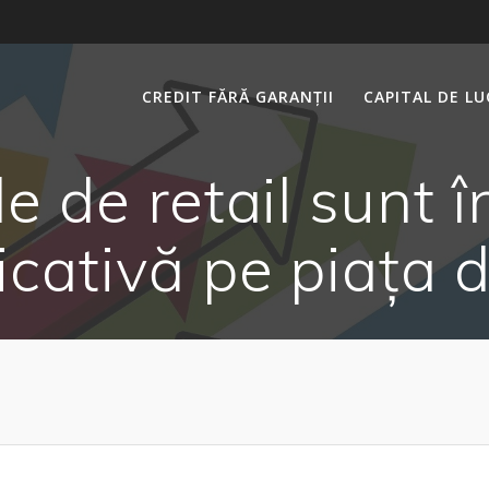
CREDIT FĂRĂ GARANȚII
CAPITAL DE L
le de retail sunt î
cativă pe piața d