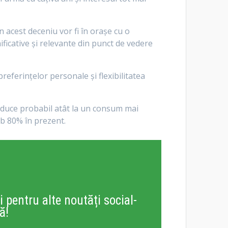
 acest deceniu vor fi în orașe cu o
ificative și relevante din punct de vedere
eferințelor personale și flexibilitatea
 duce probabil atât la un consum mai
ub 80% în prezent.
i pentru alte noutăți social-
ă!