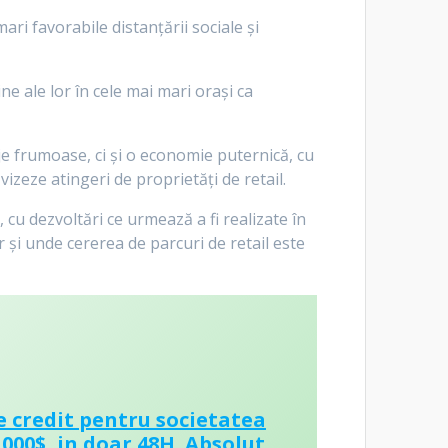
ri favorabile distanțării sociale și
e ale lor în cele mai mari orași ca
je frumoase, ci și o economie puternică, cu
vizeze atingeri de proprietăți de retail.
 cu dezvoltări ce urmează a fi realizate în
 și unde cererea de parcuri de retail este
e credit pentru societatea
 000$, in doar 48H. Absolut