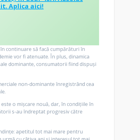
it.
Aplica aici!
i în continuare să facă cumpărături în
ndemie vor fi atenuate. În plus, dinamica
ciale dominante, consumatorii fiind dispuși
comerciale non-dominante înregistrând cea
le.
este o mișcare nouă, dar, în condițiile în
torii s-au îndreptat progresiv către
endințe: apetitul tot mai mare pentru
 urmă cu câțiva ani și interesul tot mai