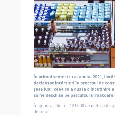
În primul semestru al anului 2021, livr
declanșat întârzieri în procesul de cons
șase luni, ceea ce a dus la o încetinir
să fie deschise pe parcursul următoarel
În general, din cei 121.000 de metri pătraț
de retail.