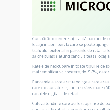
Cumpărătorii interesați caută parcuri de re
locații în aer liber, la care se poate ajung
traficului pietonal în parcurile de retail 
să cheltuiască atunci când vizitează locația
Ratele de neocupare în toate tipurile de l
mai semnificativă creștere, de 5-7%, datorit
Pandemia a accelerat tendințele care erau de
care consumatorii și-au restrâns toate căl
canalele digitale de retail.
Câteva tendințe care au fost aprinse de pan
parcurile de retail, concentrarea dezvoltat