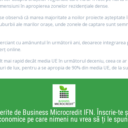
imensiuni în apropierea zonelor rezidențiale dense.
se observă că marea majoritate a noilor proiecte așteptate în
 suburbii ale marilor orașe, unde zonele de captare sunt semn
erciant cu amănuntul în următorii ani, deoarece integrarea pr
rț online.
lt mai rapid decât media UE în următorul deceniu, ceea ce ar
nuri de lux, pentru a se apropia de 90% din media UE, de la s
erite de Business Microcredit IFN. Înscrie-te ș
conomice pe care nimeni nu vrea să ți le spun