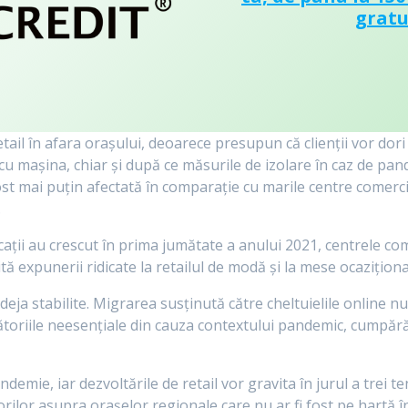
gratu
tail în afara orașului, deoarece presupun că clienții vor dor
e cu mașina, chiar și după ce măsurile de izolare în caz de pa
a fost mai puțin afectată în comparație cu marile centre comer
.
ocații au crescut în prima jumătate a anului 2021, centrele 
ă expunerii ridicate la retailul de modă și la mese ocaziționa
ja stabilite. Migrarea susținută către cheltuielile online nu 
ătoriile neesențiale din cauza contextului pandemic, cumpără
demie, iar dezvoltările de retail vor gravita în jurul a trei t
orilor asupra orașelor regionale care nu ar fi fost pe hartă în