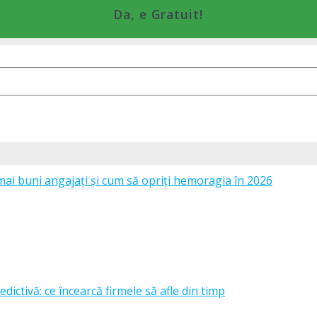
Da, e Gratuit!
mai buni angajați și cum să opriți hemoragia în 2026
edictivă: ce încearcă firmele să afle din timp