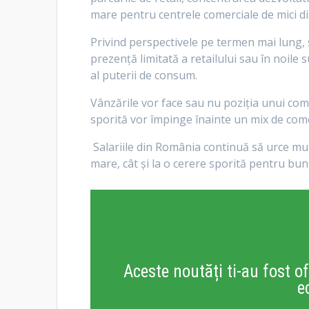
mare pentru centrele comerciale de mici d
Privind perspectivele pe termen mai lung, 
prezență limitată a retailului sau în noile
al puterii de consum.
Vânzările vor face sau nu poziția unui com
sporită vor împinge înainte un mix de come
Salariile din România continuă să urce mu
mare, cât și la o cerere sporită pentru bu
Aceste noutăți ti-au fost of
e