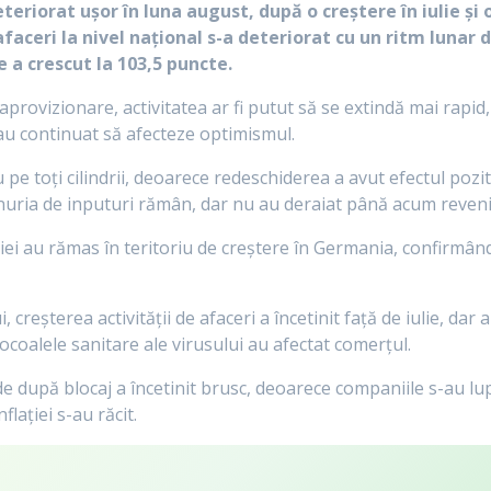
riorat uşor în luna august, după o creştere în iulie şi o 
faceri la nivel național s-a deteriorat cu un ritm lunar d
e a crescut la 103,5 puncte.
aprovizionare, activitatea ar fi putut să se extindă mai rapid,
 au continuat să afecteze optimismul.
 toți cilindrii, deoarece redeschiderea a avut efectul pozitiv
enuria de inputuri rămân, dar nu au deraiat până acum reveni
oducției au rămas în teritoriu de creștere în Germania, confir
creșterea activității de afaceri a încetinit față de iulie, da
coalele sanitare ale virusului au afectat comerțul.
de după blocaj a încetinit brusc, deoarece companiile s-au lu
flației s-au răcit.