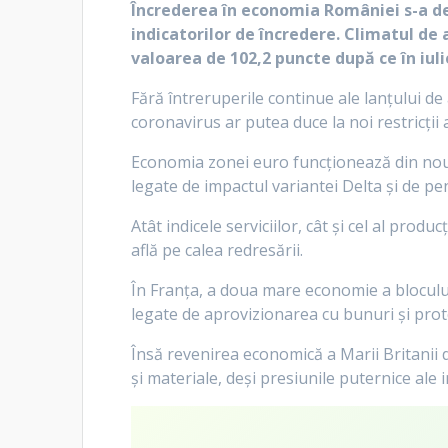
Încrederea în economia României s-a dete
indicatorilor de încredere. Climatul de a
valoarea de 102,2 puncte după ce în iuli
Fără întreruperile continue ale lanțului de 
coronavirus ar putea duce la noi restricții
Economia zonei euro funcționează din nou pe
legate de impactul variantei Delta și de p
Atât indicele serviciilor, cât și cel al pr
află pe calea redresării.
În Franța, a doua mare economie a blocului, 
legate de aprovizionarea cu bunuri și proto
Însă revenirea economică a Marii Britanii 
și materiale, deși presiunile puternice ale in