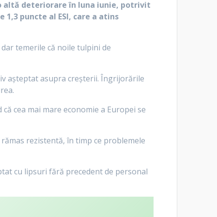
altă deteriorare în luna iunie, potrivit
e 1,3 puncte al ESI, care a atins
 dar temerile că noile tulpini de
 așteptat asupra creșterii. Îngrijorările
rea.
mând că cea mai mare economie a Europei se
r a rămas rezistentă, în timp ce problemele
ptat cu lipsuri fără precedent de personal