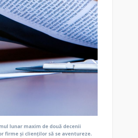
itmul lunar maxim de două decenii
 firme și clienților să se aventureze.