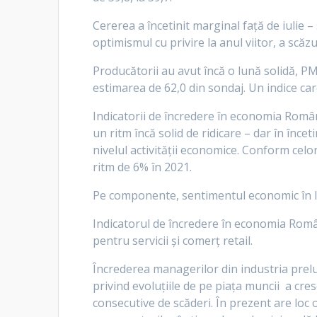
Cererea a încetinit marginal față de iulie 
optimismul cu privire la anul viitor, a scăzut
Producătorii au avut încă o lună solidă, PMI
estimarea de 62,0 din sondaj. Un indice car
Indicatorii de încredere în economia Românie
un ritm încă solid de ridicare – dar în înce
nivelul activităţii economice. Conform cel
ritm de 6% în 2021.
Pe componente, sentimentul economic în luna
Indicatorul de încredere în economia Româ
pentru servicii şi comerţ retail.
Încrederea managerilor din industria prelu
privind evoluţiile de pe piaţa muncii a cres
consecutive de scăderi. În prezent are loc 