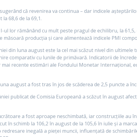
– sugerând că revenirea va continua – dar indicele așteptărilo
 la 68,6 de la 69,1.
-ul lor rămânând cu mult peste pragul de echilibru, la 61,5, d
e măsoară producția și care alimentează indicele PMI compozi
i din luna august este la cel mai scăzut nivel din ultimele tr
tinire comparativ cu lunile de primăvară. Indicatorii de încred
or mai recente estimări ale Fondului Monetar Internaţional,
 august a fost tras în jos de scăderea de 2,5 puncte a încre
niei publicat de Comisia Europeană a scăzut în august afect
crătoare a fost aproape neschimbată, iar construcţiile au în
cut în schimb la 106,2 în august de la 105,6 în iulie şi a mar
o redresare inegală a pieţei muncii, influenţată de schimbăril