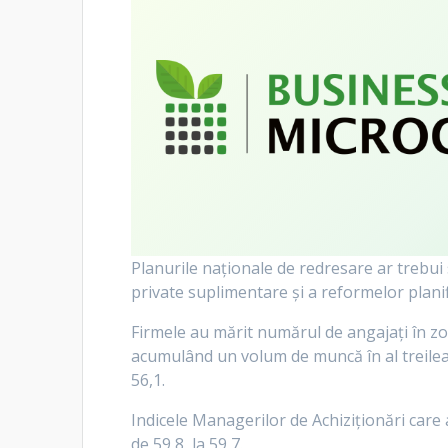
Planurile naționale de redresare ar trebui 
private suplimentare și a reformelor plani
Firmele au mărit numărul de angajați în zon
acumulând un volum de muncă în al treilea c
56,1.
Indicele Managerilor de Achiziționări care a
de 59,8, la 59,7.