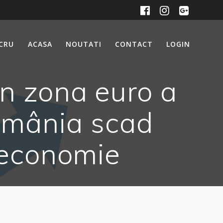
UCRU
ACASA
NOUTATI
CONTACT
LOGIN
in zona euro a
România scad
n economie