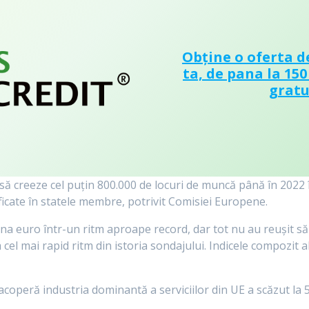
Obține o oferta d
ta, de pana la 150
gratu
să creeze cel puțin 800.000 de locuri de muncă până în 2022 în
ficate în statele membre, potrivit Comisiei Europene.
a euro într-un ritm aproape record, dar tot nu au reușit să f
el mai rapid ritm din istoria sondajului. Indicele compozit a
coperă industria dominantă a serviciilor din UE a scăzut la 59