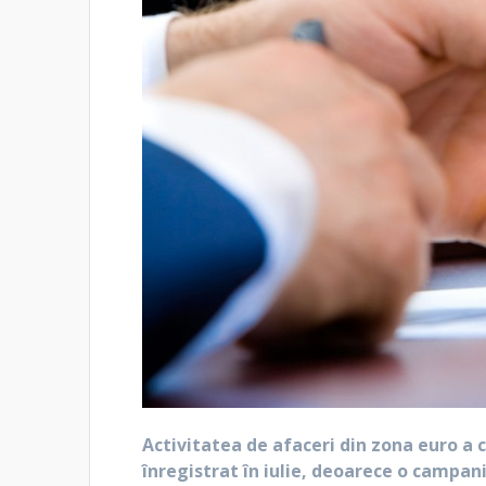
Activitatea de afaceri din zona euro a 
înregistrat în iulie, deoarece o campan