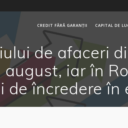
CREDIT FĂRĂ GARANȚII
CAPITAL DE L
lui de afaceri d
n august, iar în 
ii de încredere î