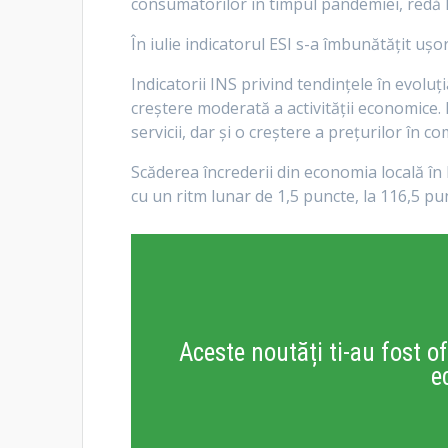
consumatorilor în timpul pandemiei, redă
În iulie indicatorul ESI s-a îmbunătăţit uş
Indicatorii INS privind tendinţele în evolu
creştere moderată a activităţii economice. 
servicii, dar şi o creştere a preţurilor în 
Scăderea încrederii din economia locală în 
cu un ritm lunar de 1,5 puncte, la 116,5 pun
Aceste noutăți ti-au fost of
e