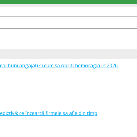
mai buni angajați și cum să opriți hemoragia în 2026
edictivă: ce încearcă firmele să afle din timp