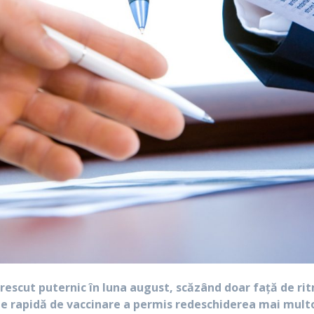
crescut puternic în luna august, scăzând doar față de r
ie rapidă de vaccinare a permis redeschiderea mai multor