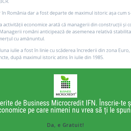
 BCR.
or în România dar a fost departe de maximul istoric aşa cum s
ţia activităţii economice arată că managerii din construcţii ş
Managerii români anticipează de asemenea relativă stabilitate
comerţul cu amănuntul.
luna iulie a fost în linie cu scăderea încrederii din zona Eu
cte, după maximul istoric atins în iulie din 1985.
erite de Business Microcredit IFN. Înscrie-te ș
conomice pe care nimeni nu vrea să ți le spun
Da, e Gratuit!