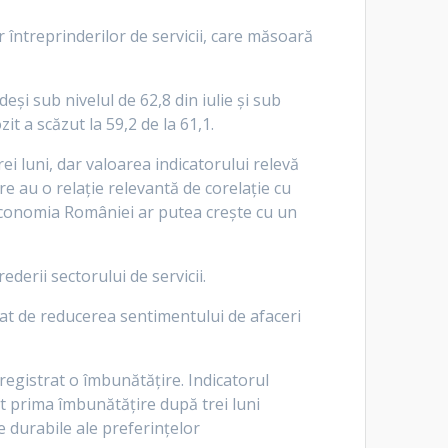
r întreprinderilor de servicii, care măsoară
eși sub nivelul de 62,8 din iulie și sub
t a scăzut la 59,2 de la 61,1.
ei luni, dar valoarea indicatorului relevă
ere au o relaţie relevantă de corelaţie cu
 economia României ar putea creşte cu un
derii sectorului de servicii.
at de reducerea sentimentului de afaceri
registrat o îmbunătăţire. Indicatorul
cat prima îmbunătăţire după trei luni
e durabile ale preferinţelor