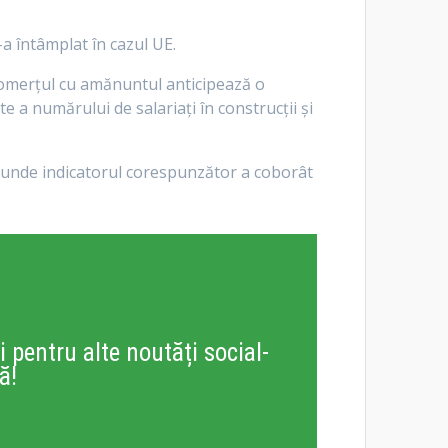
-a întâmplat în cazul UE.
i comerţul cu amănuntul anticipează o
 a numărului de salariaţi în construcţii şi
ro, unde indicatorul corespunzător a coborât
i pentru alte noutăți social-
ă!