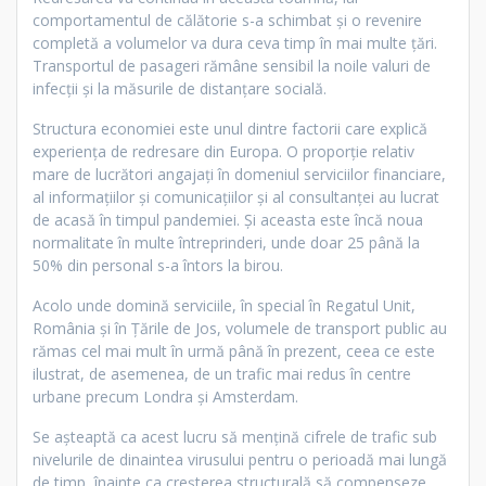
comportamentul de călătorie s-a schimbat și o revenire
completă a volumelor va dura ceva timp în mai multe țări.
Transportul de pasageri rămâne sensibil la noile valuri de
infecții și la măsurile de distanțare socială.
Structura economiei este unul dintre factorii care explică
experiența de redresare din Europa. O proporție relativ
mare de lucrători angajați în domeniul serviciilor financiare,
al informațiilor și comunicațiilor și al consultanței au lucrat
de acasă în timpul pandemiei. Și aceasta este încă noua
normalitate în multe întreprinderi, unde doar 25 până la
50% din personal s-a întors la birou.
Acolo unde domină serviciile, în special în Regatul Unit,
România și în Țările de Jos, volumele de transport public au
rămas cel mai mult în urmă până în prezent, ceea ce este
ilustrat, de asemenea, de un trafic mai redus în centre
urbane precum Londra și Amsterdam.
Se așteaptă ca acest lucru să mențină cifrele de trafic sub
nivelurile de dinaintea virusului pentru o perioadă mai lungă
de timp, înainte ca creșterea structurală să compenseze