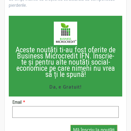
pierderile.
Aceste noutăți ti-au fost oferite de
Business Microcredit IFN. Înscrie-
te și pentru alte noutăți social-
economice pe care nimeni nu vrea
să ți le spună!
Da, e Gratuit!
Email
*
Mă înscriu la noutăți