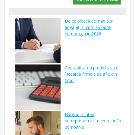
De ce pleacă cei mai buni
angajați și cum să opriți
hemoragia în 2026
Contabilitatea predictivă: ce
încearcă firmele să afle din
timp
Haos în mintea
antreprenorului, dezordine în
companie