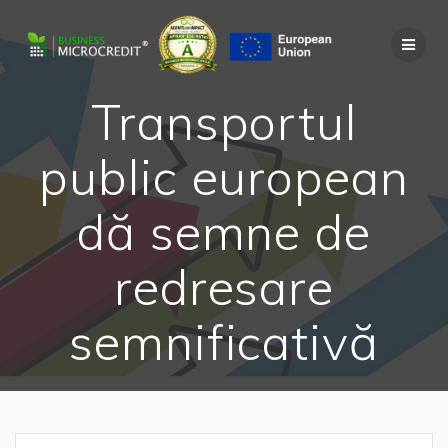
Skip
to
content
Transportul
public european
dă semne de
redresare
semnificativă