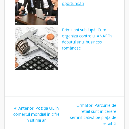
oportunități
Primii ani sub lupă: Cum
organiza controlul ANAF în
debutul unui business
românesc
Navigare
Articolul
Următor:
Parcurile de
Articolul
Anterior:
Poziția UE în
în
următor:
retail sunt în cerere
anterior:
comerțul mondial în cifre
semnificativă pe piața de
în ultimii ani
articole
retail