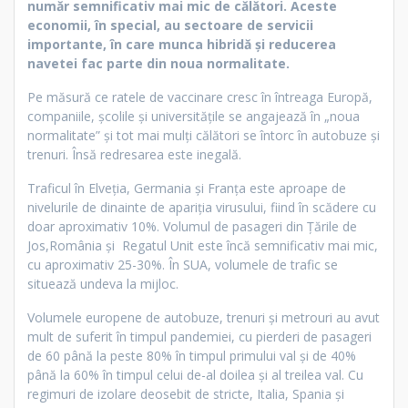
număr semnificativ mai mic de călători. Aceste
economii, în special, au sectoare de servicii
importante, în care munca hibridă și reducerea
navetei fac parte din noua normalitate.
Pe măsură ce ratele de vaccinare cresc în întreaga Europă,
companiile, școlile și universitățile se angajează în „noua
normalitate” și tot mai mulți călători se întorc în autobuze și
trenuri. Însă redresarea este inegală.
Traficul în Elveția, Germania și Franța este aproape de
nivelurile de dinainte de apariția virusului, fiind în scădere cu
doar aproximativ 10%. Volumul de pasageri din Țările de
Jos,România și Regatul Unit este încă semnificativ mai mic,
cu aproximativ 25-30%. În SUA, volumele de trafic se
situează undeva la mijloc.
Volumele europene de autobuze, trenuri și metrouri au avut
mult de suferit în timpul pandemiei, cu pierderi de pasageri
de 60 până la peste 80% în timpul primului val și de 40%
până la 60% în timpul celui de-al doilea și al treilea val. Cu
regimuri de izolare deosebit de stricte, Italia, Spania și