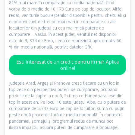
81% mai mare în comparație cu media națională, fiind
vorba de o medie de 10,173 Euro pe cap de locuitor. Altfel
redat, veniturile bucureștenilor disponibile pentru cheltuieli și
economii sunt de trei ori mai mari în comparație cu ale
locuitorilor din județul cu cea mai mică putere de
cumpărare – Vaslui. În acest județ, venitul net disponibil
este de 3, 374 de Euro, ceea ce reprezintă aproximativ 60
% din media națională, potrivit datelor GfK.
Esti interesat de un credit pentru firma? Aplica
online!
Județele Arad, Argeș și Prahova cresc fiecare cu un loc în
top zece din perspectiva puterii de cumpărare, ocupând
pozițiile de la șapte la nouă, în timp ce Hunedoara iese din
top în acest an. Pe locul 10 este județul Alba, cu o putere de
cumpărare de 5,747 euro pe cap de locuitor, sumă cu puțin
peste două procente față de media națională. În contextul
pandemiei, șomajul și programul redus de muncă pot
ilustra impactul asupra puterii de cumpărare a populației.