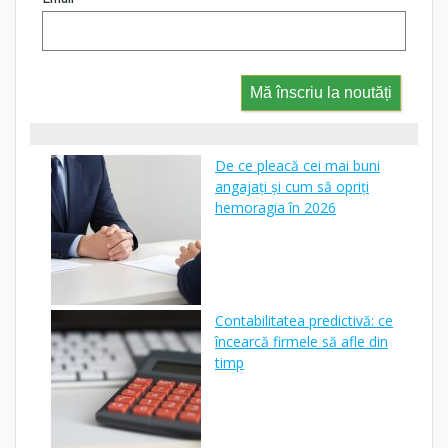
Mă înscriu la noutăți
De ce pleacă cei mai buni
angajați și cum să opriți
hemoragia în 2026
Contabilitatea predictivă: ce
încearcă firmele să afle din
timp