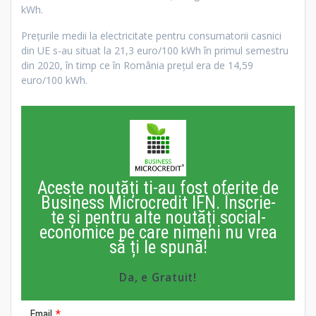
kWh.
Preţurile medii la electricitate pentru consumatorii casnici
din UE s-au situat la 21,3 euro/100 kWh în primul semestru
din 2020, în timp ce în România preţul era de 14,59
euro/100 kWh.
Aceste noutăți ti-au fost oferite de
Business Microcredit IFN. Înscrie-
te și pentru alte noutăți social-
economice pe care nimeni nu vrea
să ți le spună!
Da, e Gratuit!
Email
*