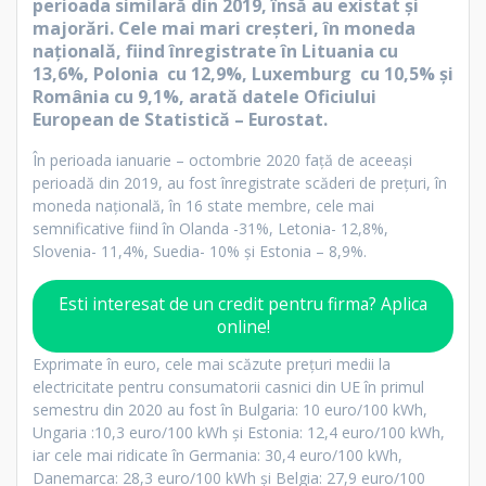
perioada similară din 2019, însă au existat şi
majorări. Cele mai mari creşteri, în moneda
naţională, fiind înregistrate în Lituania cu
13,6%, Polonia cu 12,9%, Luxemburg cu 10,5% şi
România cu 9,1%, arată datele Oficiului
European de Statistică – Eurostat.
În perioada ianuarie – octombrie 2020 față de aceeași
perioadă din 2019, au fost înregistrate scăderi de preţuri, în
moneda naţională, în 16 state membre, cele mai
semnificative fiind în Olanda -31%, Letonia- 12,8%,
Slovenia- 11,4%, Suedia- 10% şi Estonia – 8,9%.
Esti interesat de un credit pentru firma? Aplica
online!
Exprimate în euro, cele mai scăzute preţuri medii la
electricitate pentru consumatorii casnici din UE în primul
semestru din 2020 au fost în Bulgaria: 10 euro/100 kWh,
Ungaria :10,3 euro/100 kWh şi Estonia: 12,4 euro/100 kWh,
iar cele mai ridicate în Germania: 30,4 euro/100 kWh,
Danemarca: 28,3 euro/100 kWh şi Belgia: 27,9 euro/100